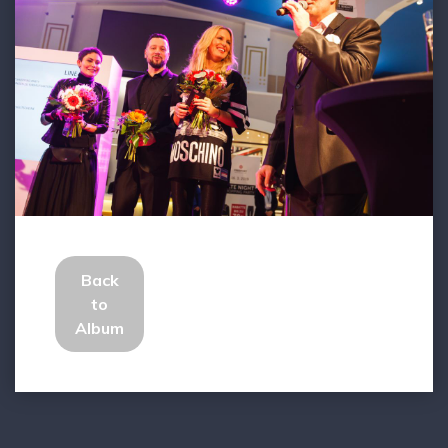
Back
to
Album