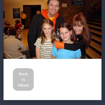
Back
to
Album