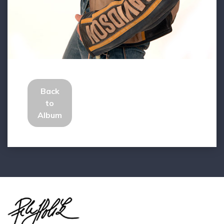
Back
to
Album