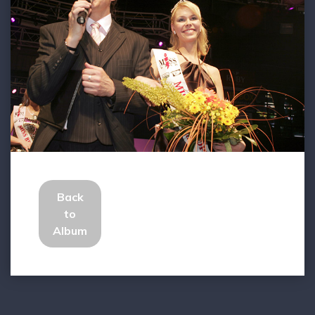
Back
to
Album