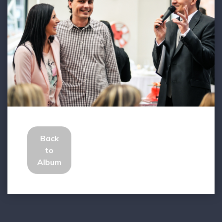
Back
to
Album