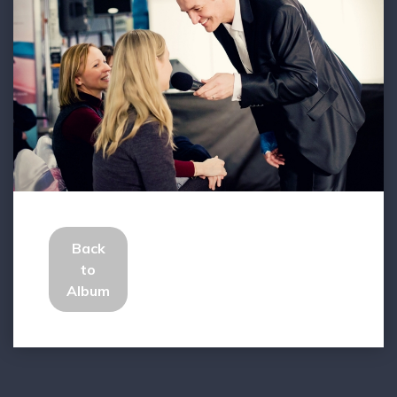
Back
to
Album