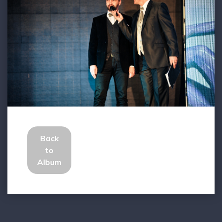
Back
to
Album