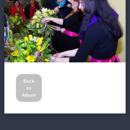
Back
to
Album