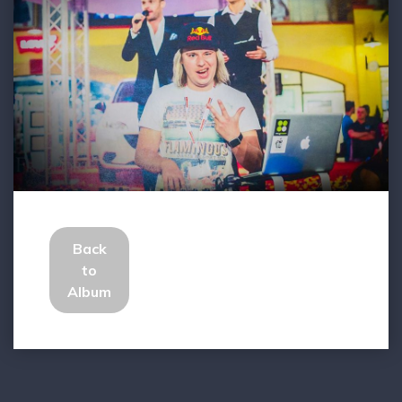
Back
to
Album