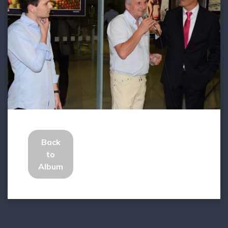
Back
to
Album