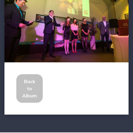
Back
to
Album