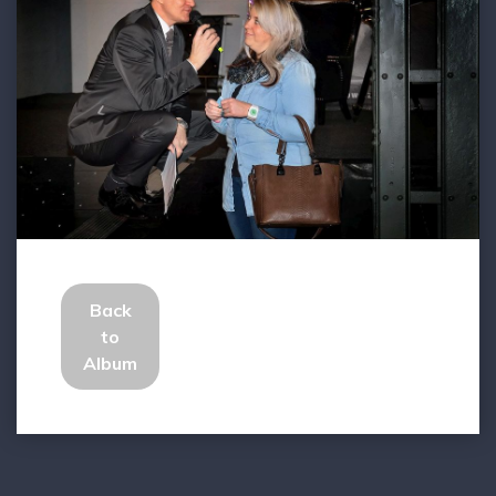
Back
to
Album