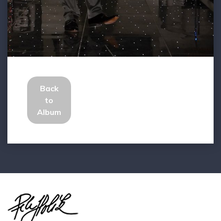
Back
to
Album