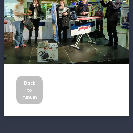
Back
to
Album