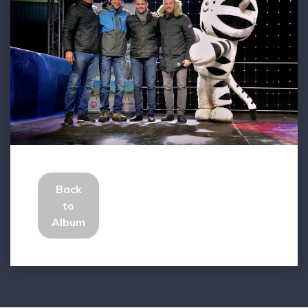
Back
to
Album