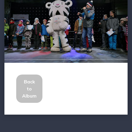
Back
to
Album