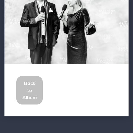
Back
to
Album