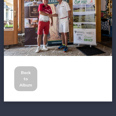
Back
to
Album