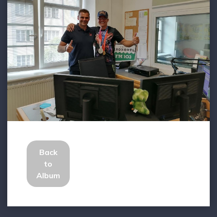
Back
to
Album