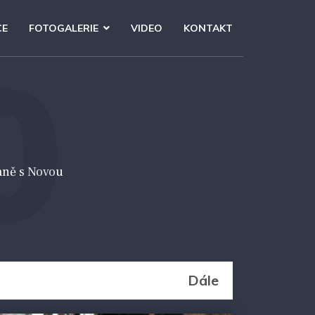
CE
FOTOGALERIE
VIDEO
KONTAKT
0
aně s Novou
Dále