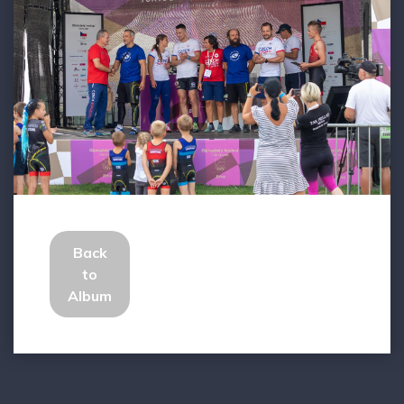
Back
to
Album