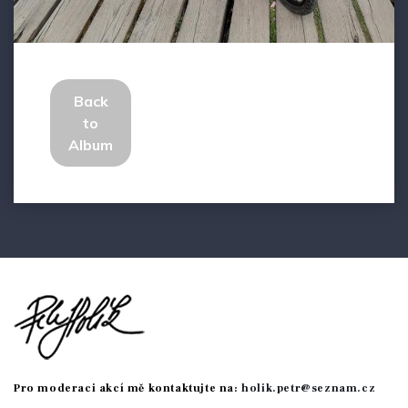
Back
to
Album
Pro moderaci akcí mě kontaktujte na:
holik.petr@seznam.cz