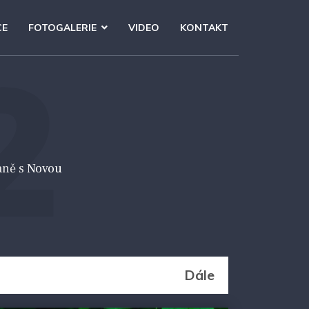
CE
FOTOGALERIE
VIDEO
KONTAKT
2
aně s Novou
Dále