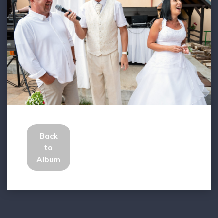
Back
to
Album