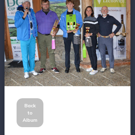
Back
to
Album