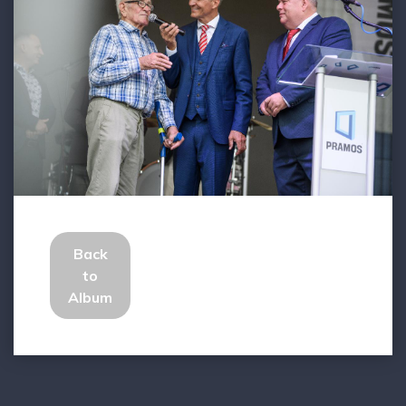
Back
to
Album