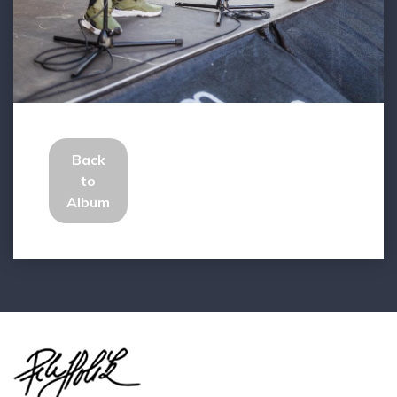
Back
to
Album