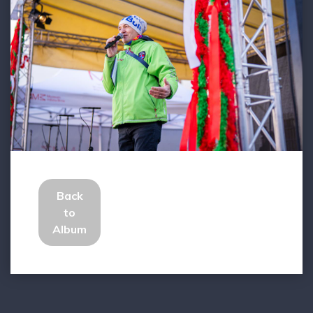
Back
to
Album