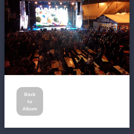
Back
to
Album