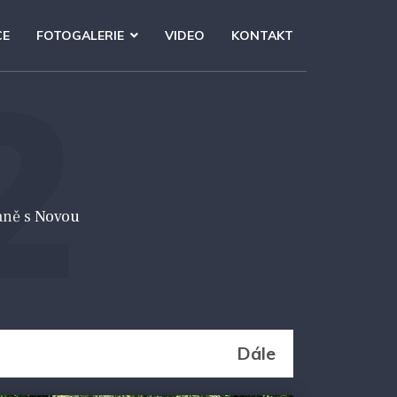
CE
FOTOGALERIE
VIDEO
KONTAKT
2
aně s Novou
Dále