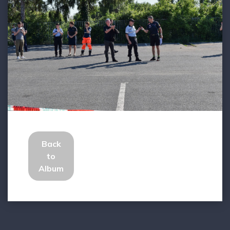
Back
to
Album