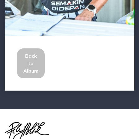
Back
to
Album