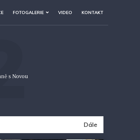
CE
FOTOGALERIE
VIDEO
KONTAKT
2
aně s Novou
Dále